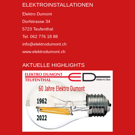
ELEKTROINSTALLATIONEN
Elektro Dumont
Dorfstrasse 34
5723 Teufenthal
Tel. 062 776 18 88
info@elektrodumont.ch
www.elektrodumont.ch
AKTUELLE HIGHLIGHTS